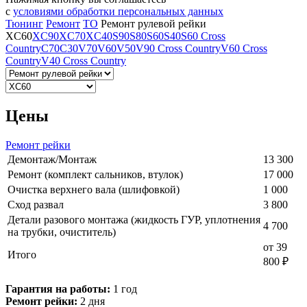
с
условиями обработки персональных данных
Тюнинг
Ремонт
ТО
Ремонт рулевой рейки
XC60
XC90
XC70
XC40
S90
S80
S60
S40
S60 Cross
Country
C70
C30
V70
V60
V50
V90 Cross Country
V60 Cross
Country
V40 Cross Country
Цены
Ремонт рейки
Демонтаж/Монтаж
13 300
Ремонт (комплект сальников, втулок)
17 000
Очистка верхнего вала (шлифовкой)
1 000
Сход развал
3 800
Детали разового монтажа (жидкость ГУР, уплотнения
4 700
на трубки, очиститель)
от 39
Итого
800 ₽
Гарантия на работы:
1 год
Ремонт рейки:
2 дня