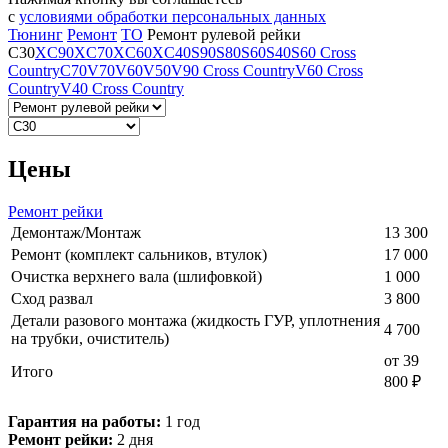
с
условиями обработки персональных данных
Тюнинг
Ремонт
ТО
Ремонт рулевой рейки
C30
XC90
XC70
XC60
XC40
S90
S80
S60
S40
S60 Cross
Country
C70
V70
V60
V50
V90 Cross Country
V60 Cross
Country
V40 Cross Country
Цены
Ремонт рейки
Демонтаж/Монтаж
13 300
Ремонт (комплект сальников, втулок)
17 000
Очистка верхнего вала (шлифовкой)
1 000
Сход развал
3 800
Детали разового монтажа (жидкость ГУР, уплотнения
4 700
на трубки, очиститель)
от 39
Итого
800 ₽
Гарантия на работы:
1 год
Ремонт рейки:
2 дня