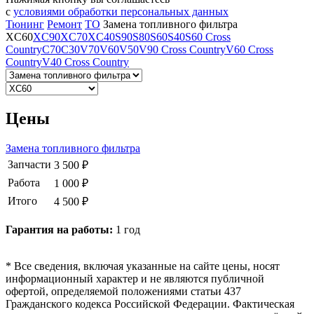
с
условиями обработки персональных данных
Тюнинг
Ремонт
ТО
Замена топливного фильтра
XC60
XC90
XC70
XC40
S90
S80
S60
S40
S60 Cross
Country
C70
C30
V70
V60
V50
V90 Cross Country
V60 Cross
Country
V40 Cross Country
Цены
Замена топливного фильтра
Запчасти
3 500 ₽
Работа
1 000 ₽
Итого
4 500 ₽
Гарантия на работы:
1 год
* Все сведения, включая указанные на сайте цены, носят
информационный характер и не являются публичной
офертой, определяемой положениями статьи 437
Гражданского кодекса Российской Федерации. Фактическая