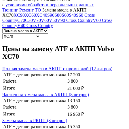
с
условиями обработки персональных данных
Тюнинг
Ремонт
ТО
Замена масла в АКПП
XC70
XC90
XC60
XC40
S90
S80
S60
S40
S60 Cross
Country
C70
C30
V70
V60
V50
V90 Cross Country
V60 Cross
Country
V40 Cross Country
Цены на замену ATF в АКПП Volvo
XC70
Полная замена масла в АКПП с промывкой (12 литров)
ATF + детали разового монтажа
17 200
Работа
3 800
Итого
21 000 ₽
Частичная замена масла в АКПП (8 литров)
ATF + детали разового монтажа
13 150
Работа
3 800
Итого
16 950 ₽
Замена масла в РКПП (8 литров)
ATF + детали разового монтажа
15 350